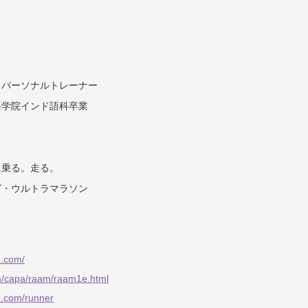
日
・パーソナルトレーナー
語学院インド語科卒業
に乗る。走る。
グ・ウルトラマラソン
n.com/
om/capa/raam/raam1e.html
pn.com/runner