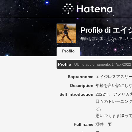
Profilo di
年齢を言い訳にしないアスリ
Profilo
Profilo
Ultimo aggiornamento:
14/apr/2022
Soprannome
エイジレスアスリ
Description
年齢を言い訳にし
Self introduction
2022年、アメリ
日々のトレーニン
ど。
思いつくまま綴っ
Full name
櫻井 要