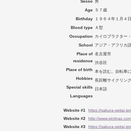
Sesso
男
Age
５７歳
Birthday
１９６４年１月４
Blood type
Ａ型
Occupation
カイロプラクター
School
アジア・アフリカ
Place of
名古屋市
residence
渋谷区
Place of birth
本を読む。自転車
Hobbies
長距離サイクリン
Special skills
日本語
Languages
Website #1
https://sakura-seitai.jp
Website #2
http://www.pictinas.c
Website #3
https://sakura-seitai.j