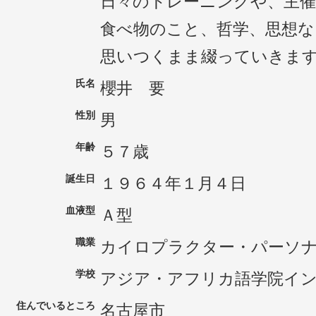
日々のトレーニングや、主
食べ物のこと、哲学、思想な
思いつくまま綴っていきま
氏名
櫻井 要
性別
男
年齢
５７歳
誕生日
１９６４年１月４日
血液型
Ａ型
職業
カイロプラクター・パーソ
学校
アジア・アフリカ語学院イ
住んでいるところ
名古屋市