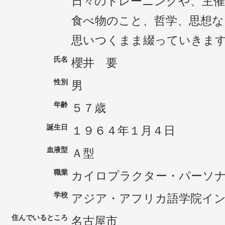
日々のトレーニングや、主
食べ物のこと、哲学、思想な
思いつくまま綴っていきま
氏名
櫻井 要
性別
男
年齢
５７歳
誕生日
１９６４年１月４日
血液型
Ａ型
職業
カイロプラクター・パーソ
学校
アジア・アフリカ語学院イ
住んでいるところ
名古屋市