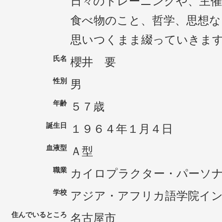
日々のトレーニングや、主
食べ物のこと、哲学、思想な
思いつくまま綴っていきま
氏名
櫻井 要
性別
男
年齢
５７歳
誕生日
１９６４年１月４日
血液型
Ａ型
職業
カイロプラクター・パーソ
学校
アジア・アフリカ語学院イ
住んでいるところ
名古屋市