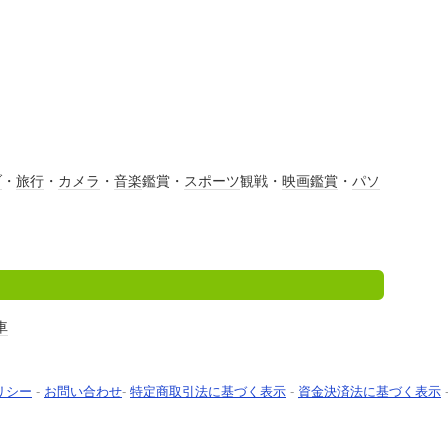
ブ
・
旅行
・
カメラ
・
音楽
鑑賞・
スポーツ
観戦・
映画鑑賞
・
パソ
車
リシー
-
お問い合わせ
-
特定商取引法に基づく表示
-
資金決済法に基づく表示