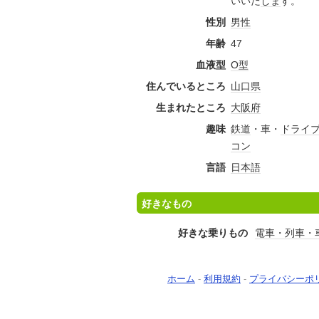
いいた
しま
す。
性別
男性
年齢
47
血液型
O型
住んでいるところ
山口県
生まれたところ
大阪府
趣味
鉄道
・車・
ドライ
コン
言語
日本語
好きなもの
好きな乗りもの
電車・列車・
ホーム
-
利用規約
-
プライバシーポ