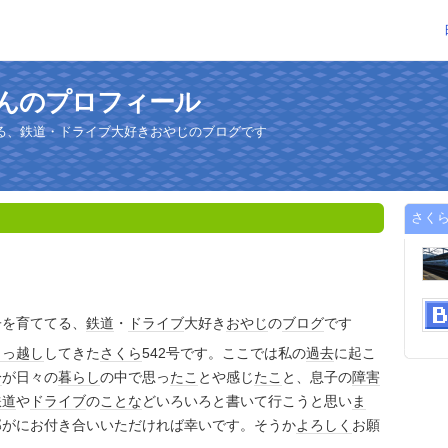
さんのプロフィール
る、鉄道・ドライブ大好きおやじのブログです
さくら
子を育ててる、
鉄道
・
ドライブ
大好き
おやじ
の
ブログ
です
引っ越し
してきた
さくら
542号です。ここでは私の
過去
に起こ
分
が日々の
暮らし
の中で思っ
たこ
とや感じ
たこ
と、息子の
障害
鉄道
や
ドライブ
の
ことな
どいろいろと書いて行こうと思い
ま
那がにお付き合いいただければ幸いです。そうか
よろしく
お願