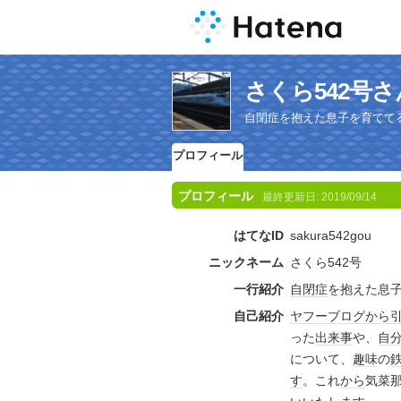
さくら542号
自閉症を抱えた息子を育てて
プロフィール
プロフィール
最終更新日:
2019/09/14
はてなID
sakura542gou
ニックネーム
さくら542号
一行紹介
自閉症
を抱えた息
自己紹介
ヤフー
ブログ
から
った
出来事
や、
自
について、
趣味
の
す
。これ
から
気菜