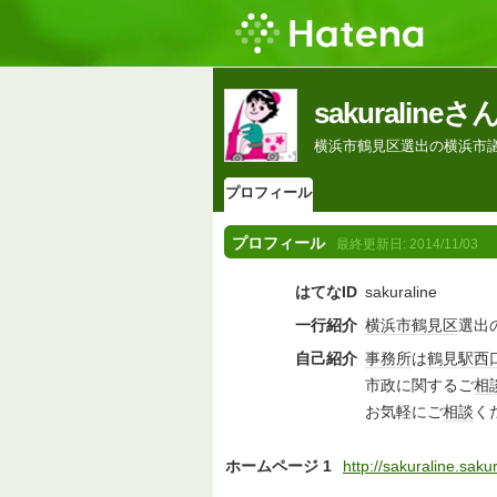
sakurali
横浜市鶴見区選出の横浜市
プロフィール
プロフィール
最終更新日:
2014/11/03
はてなID
sakuraline
一行紹介
横浜市鶴見区
選出
自己紹介
事務所
は
鶴見駅
西
市政に関するご
相
お気軽にご
相談
く
ホームページ 1
http://sakuraline.sakur