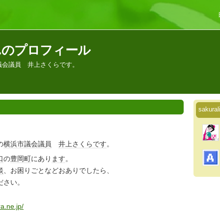
neさんのプロフィール
議会議員 井上さくらです。
saku
の
横浜市
議会
議員
井上
さくら
です
。
口
の
豊岡町
にあり
ます
。
談
、お困りごとなどおありでしたら、
ださい。
a.ne.jp/