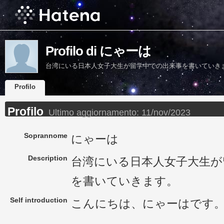
Profilo di にゃーは
台湾にいる日本人女子大生が留学中での出来事を書いていき
Profilo
Profilo
Ultimo aggiornamento:
11/nov/2023
Soprannome
にゃーは
Description
台湾にいる日本人女子大生が
を書いていきます。
Self introduction
こんにちは、にゃーはです