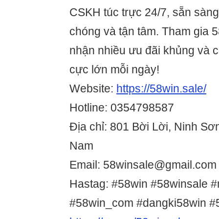
CSKH túc trực 24/7, sẵn sàng
chóng và tận tâm. Tham gia 
nhận nhiều ưu đãi khủng và c
cực lớn mỗi ngày!
Website:
https://58win.sale/
Hotline: 0354798587
Địa chỉ: 801 Bời Lời, Ninh Sơn
Nam
Email: 58winsale@gmail.com
Hastag: #58win #58winsale 
#58win_com #dangki58win #