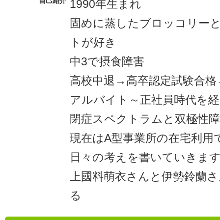
自己紹介
1990年生まれ
固めに蒸したブロッコリー
トが好き
中3で摂食障害
高校中退→高卒認定試験合格
アルバイト～正社員時代を経
閉症スペクトラムと双極性障
現在はA型事業所の在宅利用
日々の考えを書いていきま
上國料萌衣さんと伊勢鈴蘭
る