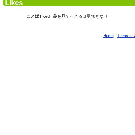
Likes
ことば liked
義を見てせざるは勇無きなり
Home
-
Terms of 