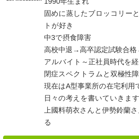
1990年生まれ
固めに蒸したブロッコリー
トが好き
中3で摂食障害
高校中退→高卒認定試験合格
アルバイト～正社員時代を経
閉症スペクトラムと双極性障
現在はA型事業所の在宅利用
日々の考えを書いていきま
上國料萌衣さんと伊勢鈴蘭
る