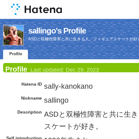
sallingo's Profile
ASDと双極性障害と共に生きる人。フィギュアスケートが好
Profile
Profile
Last updated:
Dec 29, 2023
Hatena ID
sally-kanokano
Nickname
sallingo
Description
ASDと双極性障害と共に生
スケートが好き。
Self introduction