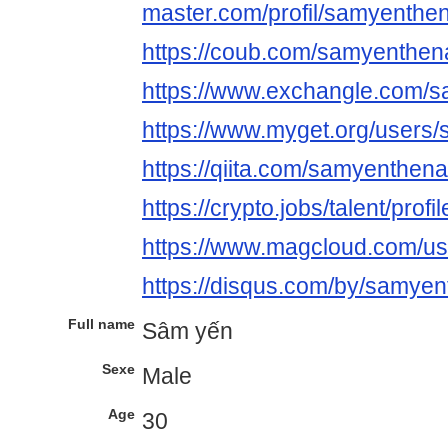
master.com/profil/samyenth
https://coub.com/samyenthe
https://www.exchangle.com/
https://www.myget.org/user
https://qiita.com/samyenthen
https://crypto.jobs/talent/pro
https://www.magcloud.com/u
https://disqus.com/by/samye
Full name
Sâm yến
Sexe
Male
Age
30