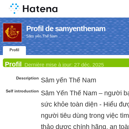
Profil de samyenthenam
Sâm yến Thế Nam
Profil
Profil
Dernière mise à jour:
27 déc. 2025
Description
Sâm yến Thế Nam
Self introduction
Sâm Yến Thế Nam – người b
sức khỏe toàn diện - Hiểu đ
người tiêu dùng trong việc t
thảo dược chính hãng, an toà