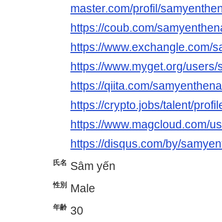
master.com/profil/samyenth
https://coub.com/samyenthe
https://www.exchangle.com/
https://www.myget.org/user
https://qiita.com/samyenthen
https://crypto.jobs/talent/pro
https://www.magcloud.com/u
https://disqus.com/by/samye
氏名
Sâm yến
性別
Male
年齢
30