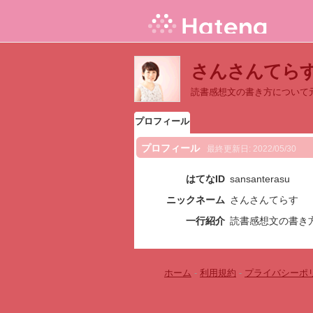
さんさんてら
読書感想文の書き方について
プロフィール
プロフィール
最終更新日:
2022/05/30
はてなID
sansanterasu
ニックネーム
さんさんてらす
一行紹介
読書感想文の書き
ホーム
-
利用規約
-
プライバシーポ