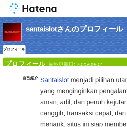
santaislotさんのプロフィール
プロフィール
プロフィール
最終更新日:
2025/09/02
自己紹介
Santaislot
menjadi pilihan ut
yang menginginkan pengalama
aman, adil, dan penuh kejuta
canggih, transaksi cepat, da
menarik, situs ini siap membe