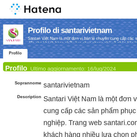
Profilo di santarivietnam
Santari Việt Nam là một đơn vị bán lẻ chuyên cung cấp các
đến cho khách hàng nhiều lựa chọn phong phú về phân bón lá,
chế phẩm sinh học.
Profilo
Profilo
Ultimo aggiornamento:
16/lug/2024
Soprannome
santarivietnam
Description
Santari Việt Nam là một đơn v
cung cấp các sản phẩm phục
nghiệp. Trang web santari.c
khách hàng nhiều lựa chọn p