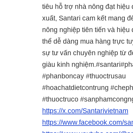
tiêu hỗ trợ nhà nông đạt hiệu
xuất, Santari cam kết mang đ
nông nghiệp tiên tiến và hiệ
thể dễ dàng mua hàng trực t
sự tư vấn chuyên nghiệp từ độ
giàu kinh nghiệm.#santari#p
#phanboncay #thuoctrusau
#hoachatdietcontrung #chep
#thuoctruco #sanphamcong
https://x.com/Santarivietnam
https://www.facebook.com/san