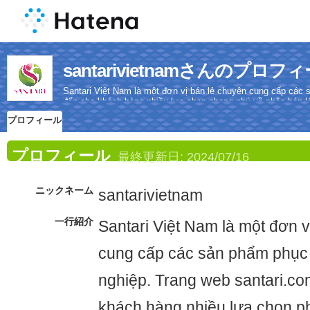
santarivietnamさんのプロフ
Santari Việt Nam là một đơn vị bán lẻ chuyên cung cấp các
đến cho khách hàng nhiều lựa chọn phong phú về phân bón lá,
chế phẩm sinh học.
プロフィール
プロフィール
最終更新日:
2024/07/16
ニックネーム
santarivietnam
一行紹介
Santari Việt Nam là một đơn v
cung cấp các sản phẩm phục
nghiệp. Trang web santari.c
khách hàng nhiều lựa chọn p