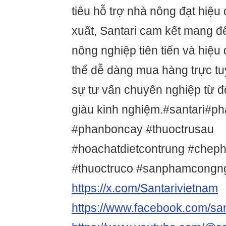
tiêu hỗ trợ nhà nông đạt hiệu
xuất, Santari cam kết mang đ
nông nghiệp tiên tiến và hiệ
thể dễ dàng mua hàng trực t
sự tư vấn chuyên nghiệp từ độ
giàu kinh nghiệm.#santari#p
#phanboncay #thuoctrusau
#hoachatdietcontrung #chep
#thuoctruco #sanphamcong
https://x.com/Santarivietnam
https://www.facebook.com/san