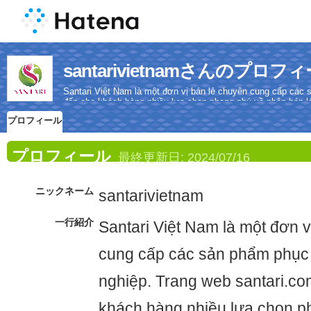
santarivietnamさんのプロフ
Santari Việt Nam là một đơn vị bán lẻ chuyên cung cấp các
đến cho khách hàng nhiều lựa chọn phong phú về phân bón lá,
chế phẩm sinh học.
プロフィール
プロフィール
最終更新日:
2024/07/16
ニックネーム
santarivietnam
一行紹介
Santari Việt Nam là một đơn v
cung cấp các sản phẩm phục
nghiệp. Trang web santari.c
khách hàng nhiều lựa chọn p