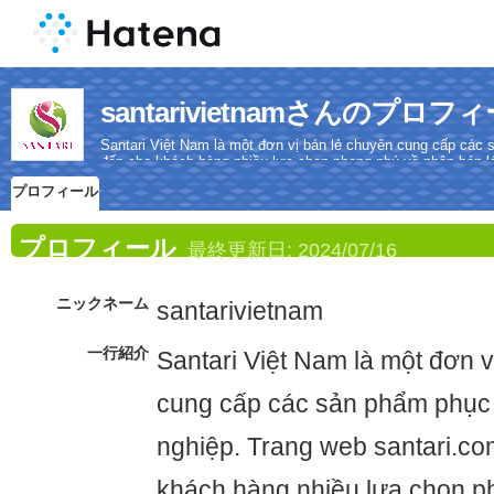
santarivietnamさんのプロフ
Santari Việt Nam là một đơn vị bán lẻ chuyên cung cấp các
đến cho khách hàng nhiều lựa chọn phong phú về phân bón lá,
chế phẩm sinh học.
プロフィール
プロフィール
最終更新日:
2024/07/16
ニックネーム
santarivietnam
一行紹介
Santari Việt Nam là một đơn v
cung cấp các sản phẩm phục
nghiệp. Trang web santari.c
khách hàng nhiều lựa chọn p