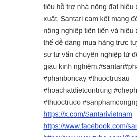
tiêu hỗ trợ nhà nông đạt hiệu
xuất, Santari cam kết mang đ
nông nghiệp tiên tiến và hiệ
thể dễ dàng mua hàng trực t
sự tư vấn chuyên nghiệp từ độ
giàu kinh nghiệm.#santari#p
#phanboncay #thuoctrusau
#hoachatdietcontrung #chep
#thuoctruco #sanphamcong
https://x.com/Santarivietnam
https://www.facebook.com/san