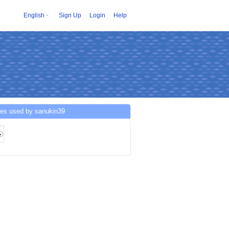
English
Sign Up
Login
Help
ces used by sanukin39