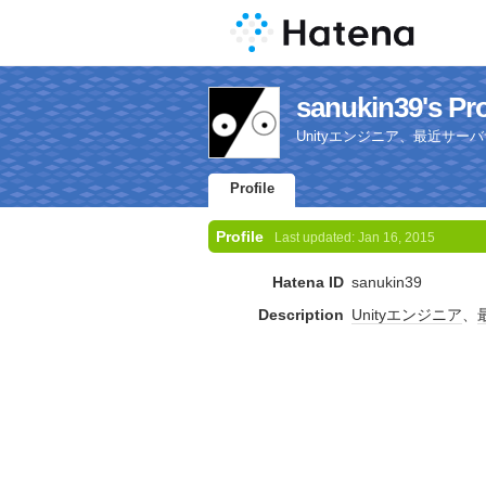
sanukin39's Pro
Unityエンジニア、最近サー
Profile
Profile
Last updated:
Jan 16, 2015
Hatena ID
sanukin39
Description
Unity
エンジニア
、