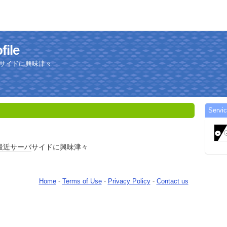
file
バサイドに興味津々
Servi
最近
サーバ
サイドに興味津々
Home
-
Terms of Use
-
Privacy Policy
-
Contact us