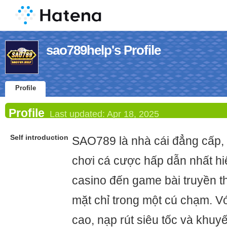
sao789help's Profile
Profile
Profile
Last updated:
Apr 18, 2025
Self introduction
SAO789 là nhà cái đẳng cấp, 
chơi cá cược hấp dẫn nhất hiệ
casino đến game bài truyền th
mặt chỉ trong một cú chạm. Vớ
cao, nạp rút siêu tốc và khuy