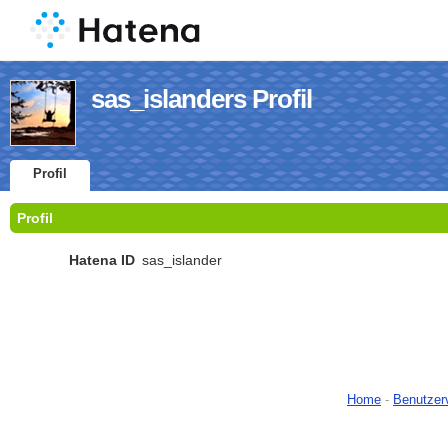
sas_islanders Profil
Profil
Profil
Hatena ID
sas_islander
Home
-
Benutzer