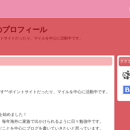
のプロフィール
ントサイトだったり、マイルを中心に活動中です。
ささ
です^^ポイントサイトだったり、
マイル
を中心に
活動
中です。
を始めました！
、毎年
海外
に
家族
で出かけられるように日々
勉強
中です。
だことを中心に
ブログ
を書いていきたいと思ってい
ます
。