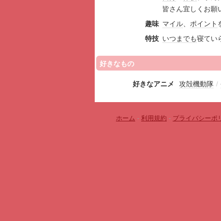
皆さん宜しくお願
趣味
マイル
、
ポイント
特技
いつまでも
寝てい
好きなもの
好きなアニメ
攻殻機動隊
/
ホーム
-
利用規約
-
プライバシーポ