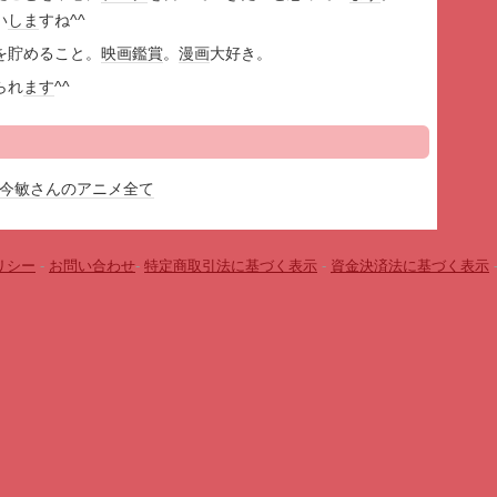
い
しま
すね^^
を貯めること。
映画鑑賞
。
漫画
大好き。
られ
ます
^^
今敏さんのアニメ全て
リシー
-
お問い合わせ
-
特定商取引法に基づく表示
-
資金決済法に基づく表示