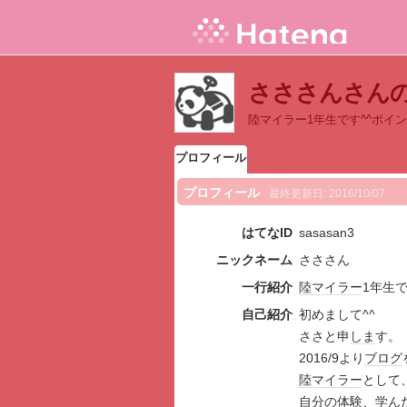
さささんさん
陸マイラー1年生です^^ポイ
プロフィール
プロフィール
最終更新日:
2016/10/07
はてなID
sasasan3
ニックネーム
さささん
一行紹介
陸マイラー
1年生
自己紹介
初めまして^^
ささと申
しま
す。
2016/9より
ブログ
陸マイラー
として
自分
の
体験
、学ん