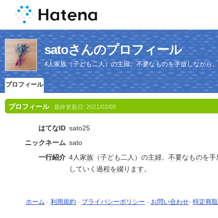
satoさんのプロフィール
4人家族（子ども二人）の主婦。不要なものを手放しながら
プロフィール
プロフィール
最終更新日:
2021/02/05
はてなID
sato25
ニックネーム
sato
一行紹介
4人
家族
（
子ども
二人）の
主婦
。
不要
な
もの
を手
していく
過程
を
綴り
ます
。
ホーム
-
利用規約
-
プライバシーポリシー
-
お問い合わせ
-
特定商取