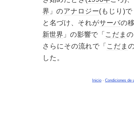
界
」の
アナロジー
(もじり)で
と名づけ、それが
サーバ
の
新世界
」の影響で「
こだま
の
さらにその流れで「
こだま
の
した。
Inicio
-
Condiciones de 