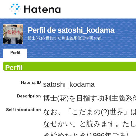
Perfil de satoshi_kodama
博士(花)を目指す功利主義系倫理学研究者
Perfil
Perfil
Hatena ID
satoshi_kodama
Description
博士
(花)を目指す
功利主義
系
Self introduction
なお、「
こだま
の(?)
世界
」
な
せかい」と読みます。た
き始めたとき(
1996年
ごろ)