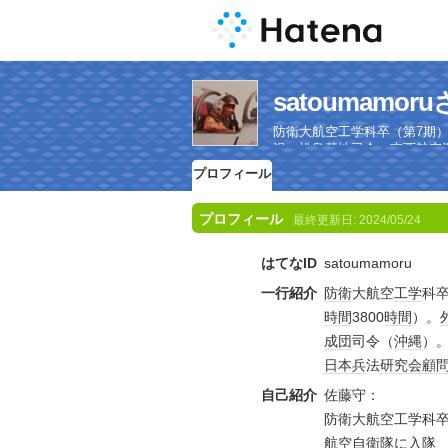
satoumam
防衛大航空工学科卒（第7期）
沢・松島基地司令、南西航空
プロフィール
プロフィール
最終更新日:
2024/05/24
はてなID
satoumamoru
一行紹介
防衛
大航空
工学
科
時間
3800
時間
）。
成団
司令（
沖縄
）
日本兵
法
研究会
顧
自己紹介
佐藤守：
防衛大航空工学科卒
航空自衛隊に入隊