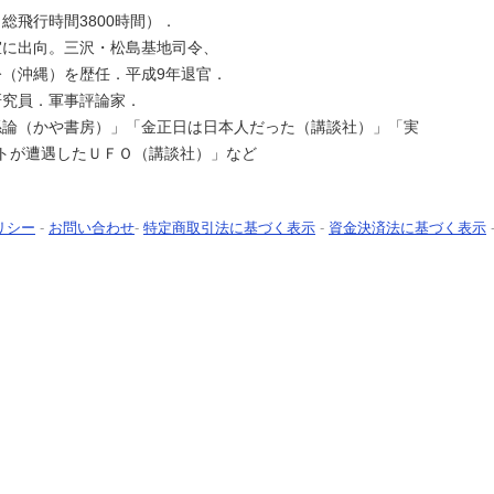
総飛行時間3800時間）．
室に出向。三沢・松島基地司令、
（沖縄）を歴任．平成9年退官．
研究員．軍事評論家．
係論（かや書房）」「金正日は日本人だった（講談社）」「実
トが遭遇したＵＦＯ（講談社）」など
リシー
-
お問い合わせ
-
特定商取引法に基づく表示
-
資金決済法に基づく表示