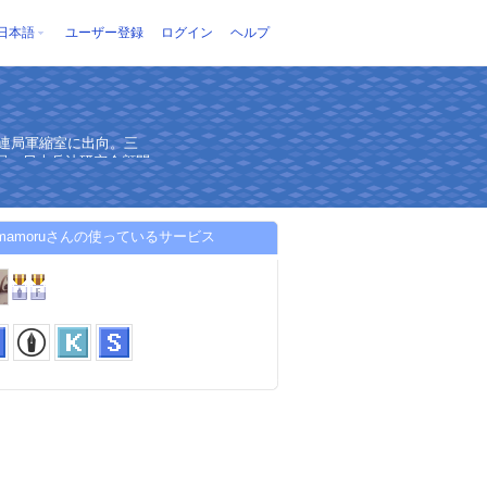
日本語
ユーザー登録
ログイン
ヘルプ
国連局軍縮室に出向。三
員．日本兵法研究会顧問
oumamoruさんの使っているサービス