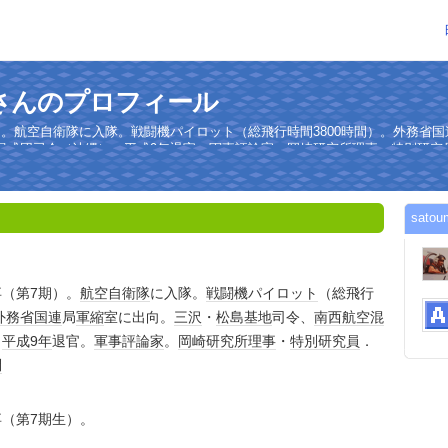
oruさんのプロフィール
。航空自衛隊に入隊。戦闘機パイロット（総飛行時間3800時間）。外務省
混成団司令（沖縄）。平成9年退官。軍事評論家。岡崎研究所理事・特別研究
sat
卒（第7期）。
航空自衛隊
に入隊。
戦闘機
パイロット
（総飛行
外務省
国連
局
軍縮
室に出向。
三沢
・
松島基地
司令、
南西航空混
。
平成9年
退官。
軍事評論家
。
岡崎研究所
理事
・
特別
研究員
．
問
（第7期生）。