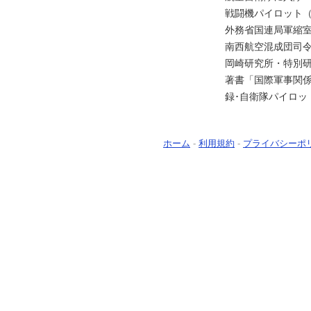
戦闘機パイロット（
外務省国連局軍縮
南西航空混成団司令
岡崎研究所・特別
著書「国際軍事関
録･自衛隊パイロッ
ホーム
-
利用規約
-
プライバシーポ