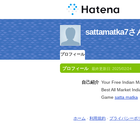
sattamatk
プロフィール
プロフィール
最終更新日:
2025/02/24
自己紹介
Your Free Indian M
Best All Market In
Game
satta matka
ホーム
-
利用規約
-
プライバシーポ