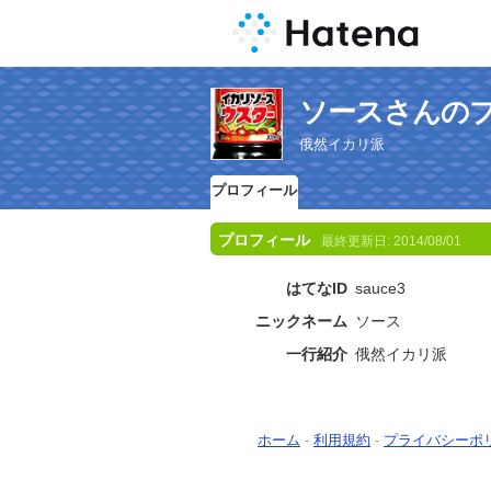
ソースさんの
俄然イカリ派
プロフィール
プロフィール
最終更新日:
2014/08/01
はてなID
sauce3
ニックネーム
ソース
一行紹介
俄然イカリ派
ホーム
-
利用規約
-
プライバシーポ