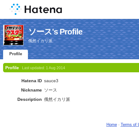
ソース's Profile
俄然イカリ派
Profile
Profile
Last updated:
1 Aug 2014
Hatena ID
sauce3
Nickname
ソース
Description
俄然イカリ派
Home
-
Terms of 