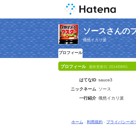
ソースさんの
俄然イカリ派
プロフィール
プロフィール
最終更新日:
2014/08/01
はてなID
sauce3
ニックネーム
ソース
一行紹介
俄然イカリ派
ホーム
-
利用規約
-
プライバシーポ