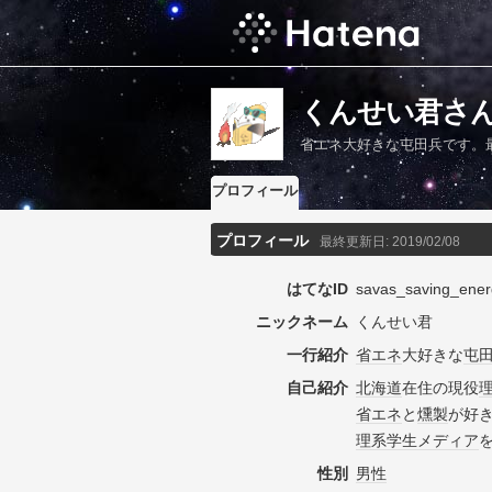
くんせい君さ
省エネ大好きな屯田兵です。
プロフィール
プロフィール
最終更新日:
2019/02/08
はてなID
savas_saving_ener
ニックネーム
くんせい君
一行紹介
省エネ
大好きな
屯
自己紹介
北海道
在住の現役
省エネ
と
燻製
が好
理系
学生
メディア
性別
男性