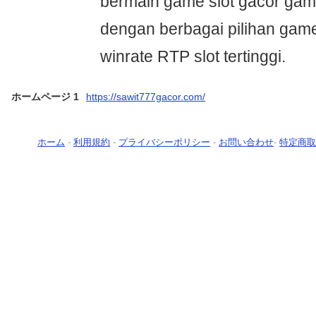
bermain game slot gacor g
dengan berbagai pilihan game
winrate RTP slot tertinggi.
ホームページ 1
https://sawit777gacor.com/
ホーム
-
利用規約
-
プライバシーポリシー
-
お問い合わせ
-
特定商取