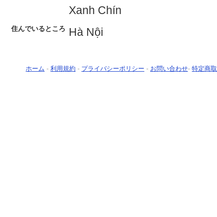
Xanh Chín
住んでいるところ
Hà Nội
ホーム
-
利用規約
-
プライバシーポリシー
-
お問い合わせ
-
特定商取