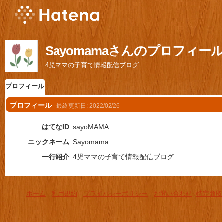
Sayomamaさんのプロフィー
4児ママの子育て情報配信ブログ
プロフィール
プロフィール
最終更新日:
2022/02/26
はてなID
sayoMAMA
ニックネーム
Sayomama
一行紹介
4児ママの子育て情報配信ブログ
ホーム
-
利用規約
-
プライバシーポリシー
-
お問い合わせ
-
特定商取