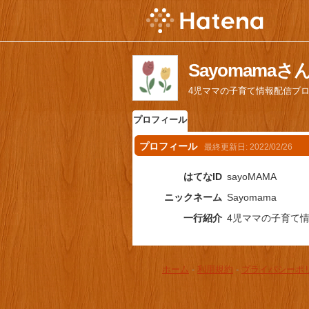
Sayomama
4児ママの子育て情報配信ブ
プロフィール
プロフィール
最終更新日:
2022/02/26
はてなID
sayoMAMA
ニックネーム
Sayomama
一行紹介
4児ママの子育て
ホーム
-
利用規約
-
プライバシーポ