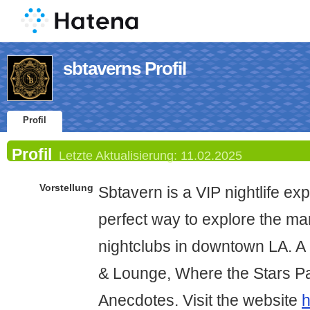
sbtaverns Profil
Profil
Profil
Letzte Aktualisierung:
11.02.2025
Vorstellung
Sbtavern is a VIP nightlife ex
perfect way to explore the m
nightclubs in downtown LA. A
& Lounge, Where the Stars Pa
Anecdotes. Visit the website
h