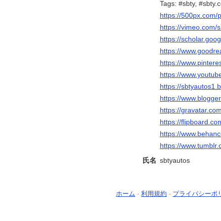
Tags: #sbty, #sbty.
https://500px.com/
https://vimeo.com/
https://scholar.g
https://www.goodr
https://www.pintere
https://www.youtu
https://sbtyautos1.
https://www.blogg
https://gravatar.co
https://flipboard.
https://www.behanc
https://www.tumblr
氏名
sbtyautos
ホーム
-
利用規約
-
プライバシーポ