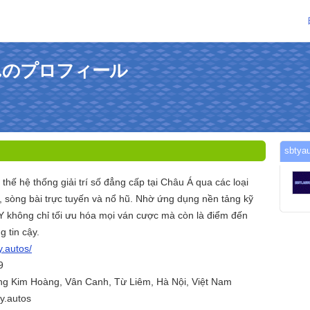
1さんのプロフィール
sbt
thế hệ thống giải trí số đẳng cấp tại Châu Á qua các loại
, sòng bài trực tuyến và nổ hũ. Nhờ ứng dụng nền tảng kỹ
TY không chỉ tối ưu hóa mọi ván cược mà còn là điểm đến
 tin cậy.
y.autos/
9
ng Kim Hoàng, Vân Canh, Từ Liêm, Hà Nội, Việt Nam
y.autos