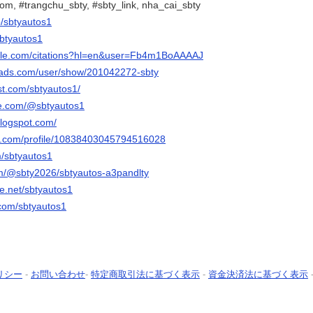
com, #trangchu_sbty, #sbty_link, nha_cai_sbty
p/sbtyautos1
sbtyautos1
oogle.com/citations?hl=en&user=Fb4m1BoAAAAJ
eads.com/user/show/201042272-sbty
st.com/sbtyautos1/
be.com/@sbtyautos1
blogspot.com/
er.com/profile/10838403045794516028
m/sbtyautos1
com/@sbty2026/sbtyautos-a3pandlty
e.net/sbtyautos1
.com/sbtyautos1
リシー
-
お問い合わせ
-
特定商取引法に基づく表示
-
資金決済法に基づく表示