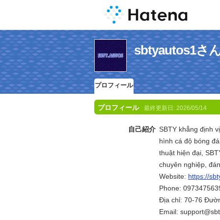
sbtyautos
プロフィール
プロフィール
最終更新日:
2026/05/14
自己紹介
SBTY khẳng định vị 
hình cá độ bóng đá
thuật hiện đại, SB
chuyên nghiệp, đáng
Website:
https://sbt
Phone: 097347563
Địa chỉ: 70-76 Đườ
Email: support@sbt