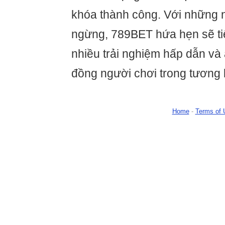
khóa thành công. Với những 
ngừng, 789BET hứa hẹn sẽ ti
nhiều trải nghiệm hấp dẫn và
đồng người chơi trong tương l
Home
-
Terms of 