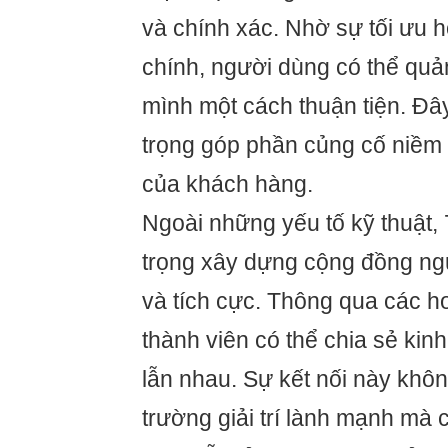
và chính xác. Nhờ sự tối ưu h
chính, người dùng có thể quả
mình một cách thuận tiện. Đây
trọng góp phần củng cố niềm t
của khách hàng.
Ngoài những yếu tố kỹ thuật
trọng xây dựng cộng đồng ng
và tích cực. Thông qua các h
thành viên có thể chia sẻ kin
lẫn nhau. Sự kết nối này khôn
trường giải trí lành mạnh mà c