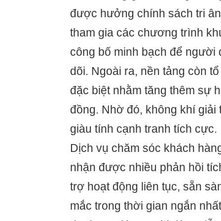
được hưởng chính sách tri ân 
tham gia các chương trình k
công bố minh bạch để người 
dõi. Ngoài ra, nền tảng còn t
đặc biệt nhằm tăng thêm sự 
đồng. Nhờ đó, không khí giải t
giàu tính cạnh tranh tích cực.
Dịch vụ chăm sóc khách hàn
nhận được nhiều phản hồi tíc
trợ hoạt động liên tục, sẵn sà
mắc trong thời gian ngắn nhất