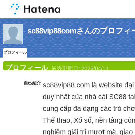
sc88vip88comさんのプロフ
プロフィール
プロフィール
最終更新日:
2026/04/13
自己紹介
sc88vip88.com là website đại 
duy nhất của nhà cái SC88 tạ
cung cấp đa dạng các trò chơ
Thể thao, Xổ số, nền tảng cò
nghiệm giải trí mượt mà, giao 