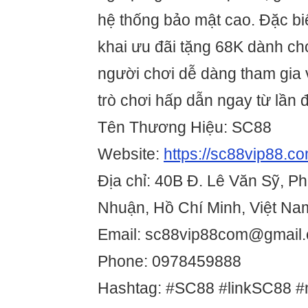
hệ thống bảo mật cao. Đặc bi
khai ưu đãi tặng 68K dành cho
người chơi dễ dàng tham gia
trò chơi hấp dẫn ngay từ lần 
Tên Thương Hiệu: SC88
Website:
https://sc88vip88.co
Địa chỉ: 40B Đ. Lê Văn Sỹ, P
Nhuận, Hồ Chí Minh, Việt Na
Email: sc88vip88com@gmail
Phone: 0978459888
Hashtag: #SC88 #linkSC88 