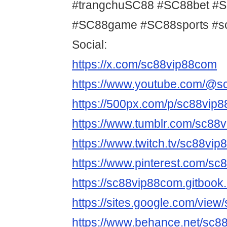
#trangchuSC88 #SC88bet #S
#SC88game #SC88sports #s
Social:
https://x.com/sc88vip88com
https://www.youtube.com/@
https://500px.com/p/sc88vip
https://www.tumblr.com/sc88
https://www.twitch.tv/sc88vi
https://www.pinterest.com/sc
https://sc88vip88com.gitbook
https://sites.google.com/vi
https://www.behance.net/sc8