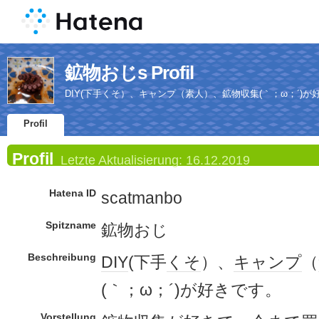
鉱物おじs Profil
DIY(下手くそ）、キャンプ（素人）、鉱物収集(｀；ω；´)が
Profil
Profil
Letzte Aktualisierung:
16.12.2019
Hatena ID
scatmanbo
Spitzname
鉱物おじ
Beschreibung
DIY
(下手
くそ
）、
キャンプ
（
(｀；ω；´)が好きです。
Vorstellung