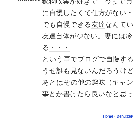
鉱物
収集
が好きで、今まで買
に
自慢したくて仕方がない
でも自慢できる
友達
なんて
友達
自体
が少ない。妻には冷
る
・・・
という事で
ブログ
で自慢す
うせ誰も見ないんだろうけ
あとはその他の
趣味
（
キャ
事とか書けたら良いなと思
Home
-
Benutzer