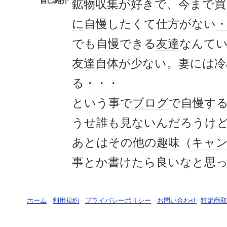
自己紹介
鉱物
収集
が好きで、今まで買
に
自慢したくて仕方がない
でも自慢できる
友達
なんて
友達
自体
が少ない。妻には冷
る
・・・
という事で
ブログ
で自慢す
うせ誰も見ないんだろうけ
あとはその他の
趣味
（
キャ
事とか書けたら良いなと思
ホーム
-
利用規約
-
プライバシーポリシー
-
お問い合わせ
-
特定商取