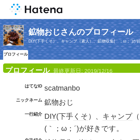
鉱物おじさんのプロフィール
DIY(下手くそ）、キャンプ（素人）、鉱物収集(｀；ω；´)が
プロフィール
プロフィール
最終更新日:
2019/12/16
はてなID
scatmanbo
ニックネーム
鉱物おじ
一行紹介
DIY
(下手
くそ
）、
キャンプ
（
(｀；ω；´)が好きです。