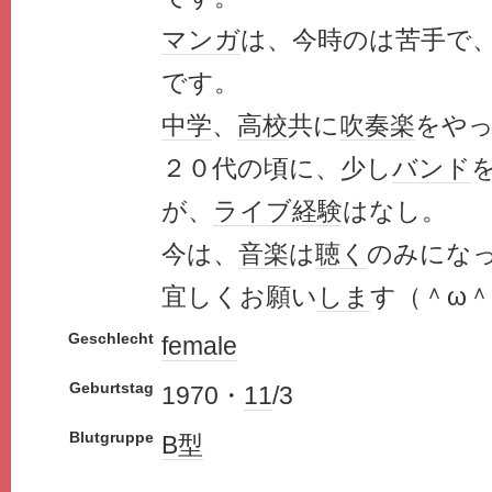
マンガ
は、今時のは苦手で
です。
中学
、
高校
共に
吹奏楽
をや
２０代の頃に、少し
バンド
が、
ライブ
経験
はなし。
今は、
音楽
は
聴く
のみにな
宜しくお願い
しま
す（＾ω
Geschlecht
female
Geburtstag
1970・
11
/3
Blutgruppe
B型