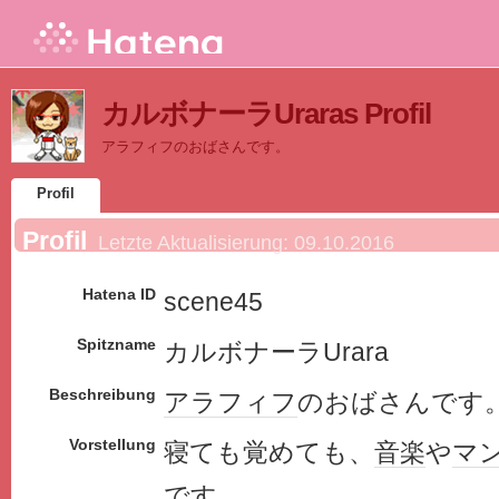
カルボナーラUraras Profil
アラフィフのおばさんです。
Profil
Profil
Letzte Aktualisierung:
09.10.2016
Hatena ID
scene45
Spitzname
カルボナーラUrara
Beschreibung
アラフィフ
のおばさんです
Vorstellung
寝ても覚めても、
音楽
や
マ
です。