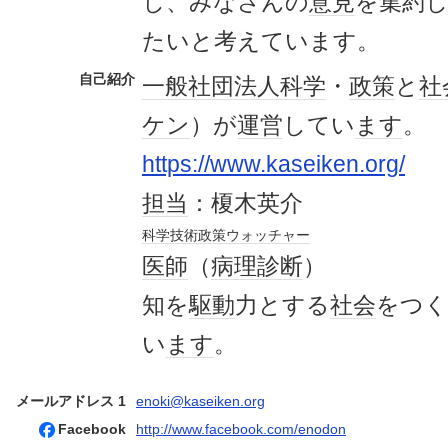
し、みなさんの
意見
を集約
たいと考えています。
自己紹介
一般社団法人
科学
・
政策
と
社
ケン
）が
運営
してい
ます
。
https://www.kaseiken.org/
担当
：榎木英介
科学
技術
政策
ウォッチャー
医師
（
病理診断
）
知を
駆動
力とする
社会
をつく
い
ます
。
メールアドレス 1
enoki@kaseiken.org
Facebook
http://www.facebook.com/enodon