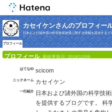
カセイケンさんのプロフィー
日本および諸外国の科学技術政策に関する情報を提供するブ
言を行いたいと考えています。
プロフィール
プロフィール
最終更新日:
2018/12/09
はてなID
scicom
ニックネーム
カセイケン
一行紹介
日本
および諸
外国
の
科学
技術
を提供する
ブログ
です。
科