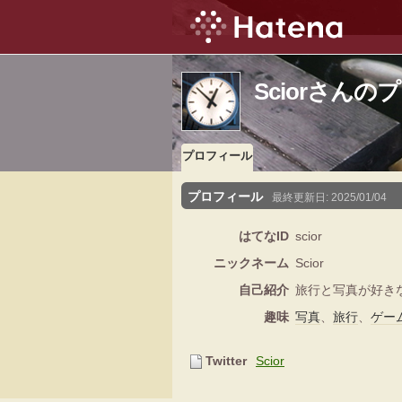
Sciorさん
プロフィール
プロフィール
最終更新日:
2025/01/04
はてなID
scior
ニックネーム
Scior
自己紹介
旅行と写真が好き
趣味
写真
、
旅行
、
ゲー
Twitter
Scior