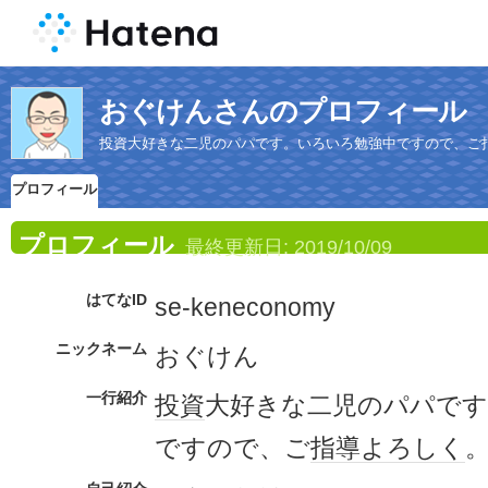
おぐけんさんのプロフィール
投資大好きな二児のパパです。いろいろ勉強中ですので、ご
プロフィール
プロフィール
最終更新日:
2019/10/09
はてなID
se-keneconomy
ニックネーム
おぐけん
一行紹介
投資
大好きな二児のパパで
ですので、ご
指導
よろしく