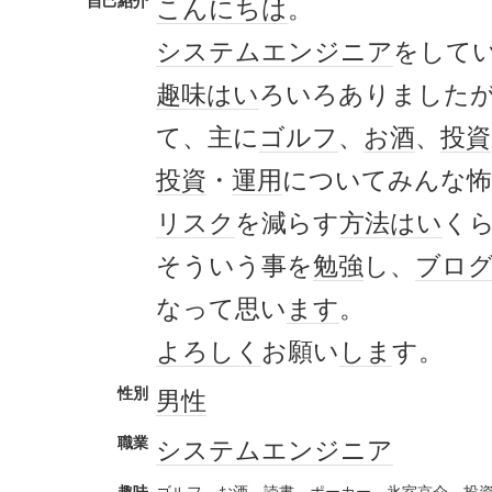
自己紹介
こんにちは
。
システムエンジニア
をして
趣味
はい
ろいろありました
て、主に
ゴルフ
、
お酒
、
投資
投資
・
運用
についてみんな
リスク
を減らす
方法
はい
く
そういう事を
勉強
し、
ブロ
なって思い
ます
。
よろしく
お願い
しま
す。
性別
男性
職業
システムエンジニア