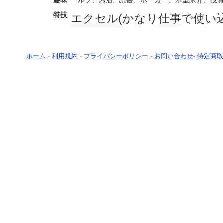
趣味
ゴルフ
、
お酒
、
読書
、
ポーカー
、
氷室京介
、
投
特技
エクセル
(かなり
仕事
で使い
ホーム
-
利用規約
-
プライバシーポリシー
-
お問い合わせ
-
特定商取