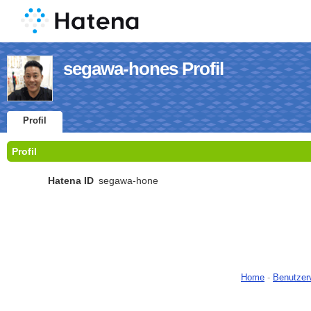
segawa-hones Profil
Profil
Profil
Hatena ID
segawa-hone
Home
-
Benutzer