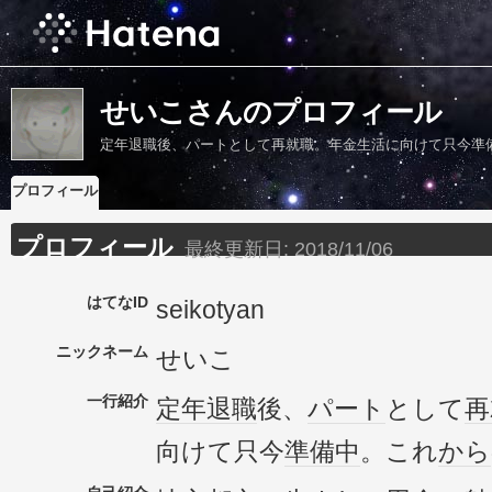
せいこさんのプロフィール
定年退職後、パートとして再就職。年金生活に向けて只今準
プロフィール
プロフィール
最終更新日:
2018/11/06
はてなID
seikotyan
ニックネーム
せいこ
一行紹介
定年退職
後、
パート
として
再
向けて只今
準備中
。これ
から