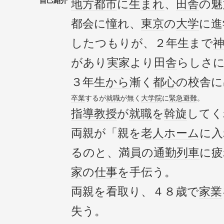
自己紹介
地方都市
に生
まれ
、
田舎
の魅
都会に憧れ、
東京
の
大学
に進
したつもりが、２年生まで
があり
実家
より
田舎
らしさ
３年生
から
漸く
都心
の校舎に
卒業
するが
就職
が無く
大学院
に
緊急避難
。
指導
教授
が
就職
を
斡旋
してく
両親が「親を
老人ホーム
に入
るのと、満員の
通勤
列車
に疲
家
の
仕事
を手伝う。
両親を看取り、４８歳で
家業
失う。