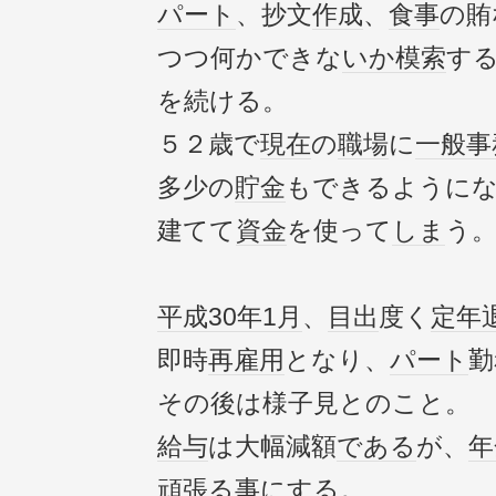
パート
、抄文
作成
、
食事
の賄
つつ何かできな
いか
模索
す
を続ける。
５２歳で
現在
の
職場
に
一般
事
多少の
貯金
もできるようにな
建てて
資金
を使って
しま
う
平成30年
1月
、
目出
度く
定年
即時
再雇用
となり、
パート
勤
その後は様子見とのこと。
給与
は大幅減額
である
が、
年
頑張る事にする。