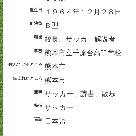
誕生日
１９６４年１２月２８日
血液型
Ｂ型
職業
校長、サッカー解説者
学校
熊本市立千原台高等学校
住んでいるところ
熊本市
生まれたところ
熊本市
趣味
サッカー、読書、散歩
特技
サッカー
言語
日本語