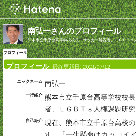
南弘一さんのプロフィール
熊本市立千原台高等学校校長、サッカー解説者、ＬＧＢＴｓ
プロフィール
プロフィール
最終更新日:
2021/07/12
ニックネーム
南弘一
一行紹介
熊本市立千原台高等学校校長
者、ＬＧＢＴｓ人権課題研究
自己紹介
現在、熊本市立千原台高校
す。「一生懸命はカッコイ