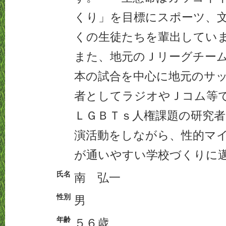
くり」を目標にスポーツ、
くの生徒たちを輩出してい
また、地元のＪリーグチー
本の試合を中心に地元のサ
者としてラジオやＪコム等
ＬＧＢＴｓ人権課題の研究
演活動をしながら、性的マ
が通いやすい学校づくりに
氏名
南 弘一
性別
男
年齢
５６歳