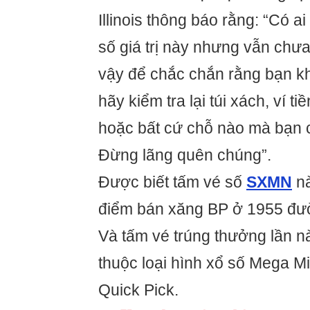
Illinois thông báo rằng: “Có ai
số giá trị này nhưng vẫn chưa
vậy để chắc chắn rằng bạn kh
hãy kiểm tra lại túi xách, ví ti
hoặc bất cứ chỗ nào mà bạn c
Đừng lãng quên chúng”.
Được biết tấm vé số
SXMN
nà
điểm bán xăng BP ở 1955 đư
Và tấm vé trúng thưởng lần n
thuộc loại hình xổ số Mega Mi
Quick Pick.