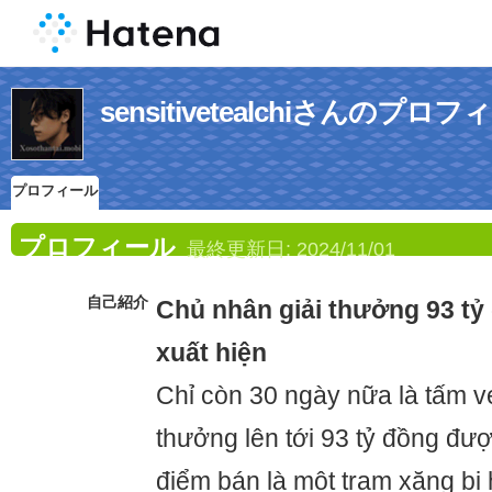
sensitivetealchiさんのプロ
プロフィール
プロフィール
最終更新日:
2024/11/01
自己紹介
Chủ nhân giải thưởng 93 tỷ
xuất hiện
Chỉ còn 30 ngày nữa là tấm vé 
thưởng lên tới 93 tỷ đồng đượ
điểm bán là một trạm xăng bị 