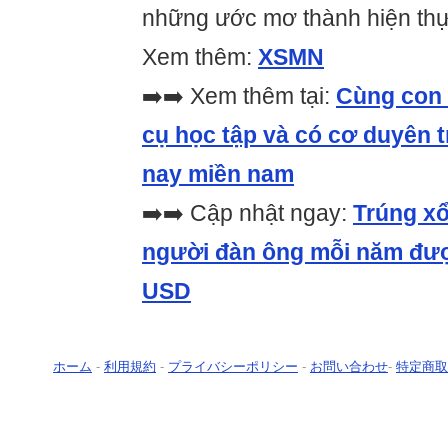
những ước mơ thành hiện thự
Xem thêm:
XSMN
➡️➡️ Xem thêm tại:
Cùng con 
cụ học tập và có cơ duyên 
nay miền nam
➡️➡️ Cập nhật ngay:
Trúng x
người đàn ông mỗi năm được
USD
ホーム
-
利用規約
-
プライバシーポリシー
-
お問い合わせ
-
特定商取