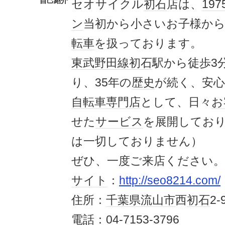
自己紹介
セオサイクル
初石
店は、
197
ン
当初から小さいお子様か
転車
を扱っております。
東武
野田線
初石
駅から徒歩3
り、35年の
歴史
が続く、安
自転車
専門店
として、日々
お
せた
サービス
を展開してお
は一切しておりません）
ぜひ、一度ご来店ください。
サイト
：
http://seo8214.com/
住所：
千葉県
流山市
西
初石
2-
電話
：04-7153-3796