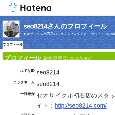
seo8214さんのプロフィール
セオサイクル初石店のスタッフブログです サイト：http://seo8
プロフィール
プロフィール
最終更新日:
2010/09/27
はてなID
seo8214
ニックネーム
seo8214
一行紹介
セオサイクル
初石
店の
スタ
イト
：
http://seo8214.com/